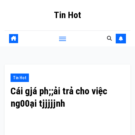
Skip
Tin Hot
to
content
Tin Hot
Cái gjá ph;;ải trả cho việc
ng00ại tjjjjjnh