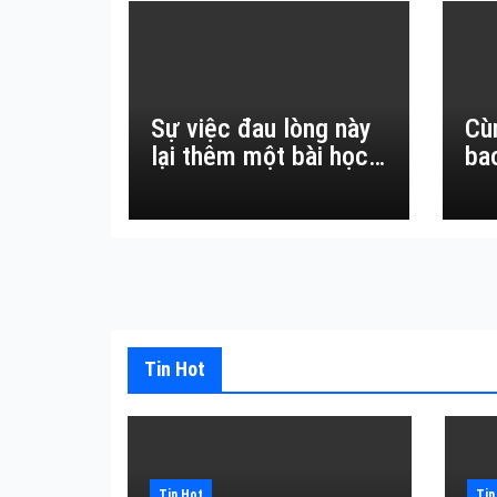
Sự việc đau lòng này
Cù
lại thêm một bài học
ba
đắt giá về sự vô
thường.
Tin Hot
Tin Hot
Tin