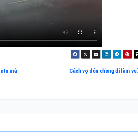
 ntn mà
Cách vợ đón chồng đi làm về