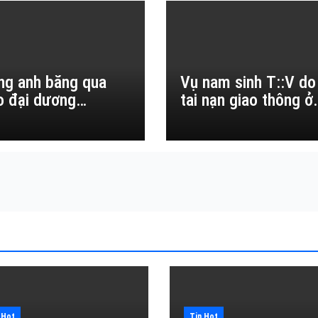
ng anh băng qua
Vụ nam sinh T::V do
o đại dương…
tai nạn giao thông ở
Đắk Lắk
 Hot
Tin Hot