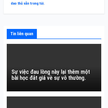
viết
dao thủ sẵn trong túi.
Tin liên quan
Sự việc đau lòng này lại thêm một
bài học đắt giá về sự vô thường.