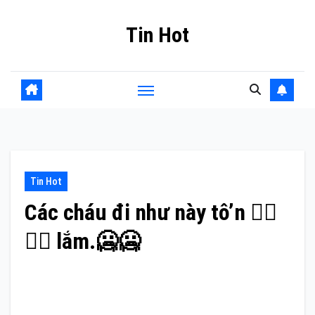
Skip
Tin Hot
to
content
Tin Hot
Các cháu đi như này tô’n 🙆‍♂️
🙆‍♂️ lắm.🥶🥶