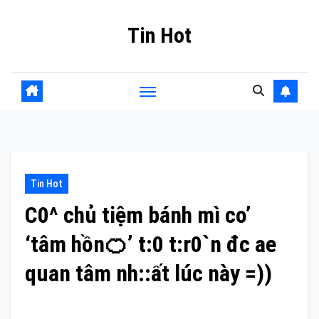
Skip
Tin Hot
to
content
Tin Hot
C0^ chủ tiệm bánh mì co’
‘tâm hồn🍊’ t:0 t:r0`n đc ae
quan tâm nh::ất lúc này =))