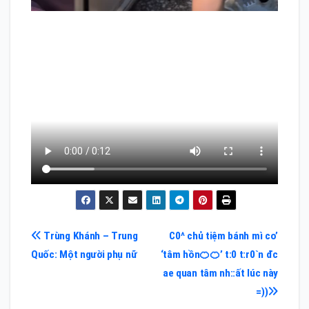
Điều
Trùng Khánh – Trung
C0^ chủ tiệm bánh mì co’
Quốc: Một người phụ nữ
‘tâm hồn🍊🍊’ t:0 t:r0`n đc
hướng
ae quan tâm nh::ất lúc này
bài
=))