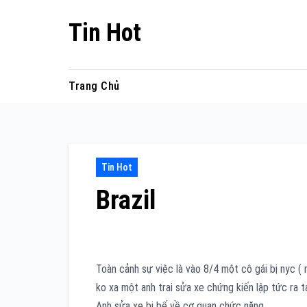
Skip
Tin Hot
to
content
Trang Chủ
Tin Hot
Brazil
Toàn cảnh sự việc là vào 8/4 một cô gái bị nyc 
ko xa một anh trai sửa xe chứng kiến lập tức ra t
Anh sửa xe bị bế về cơ quan chức năng.