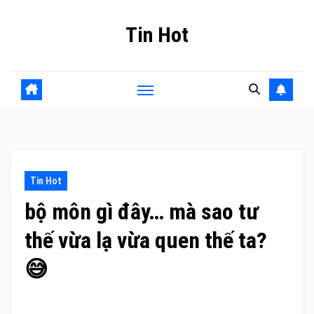
Skip
Tin Hot
to
content
Tin Hot
bộ môn gì đây… mà sao tư
thế vừa lạ vừa quen thế ta?
😅