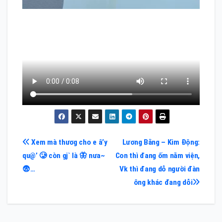
Điều
Xem mà thươg cho e â’y
Lương Bằng – Kim Động:
qu@’ 🥲 còn gj` là 🦋 nưa~
Con thì đang ốm nằm viện,
hướng
😨…
Vk thì đang dỗ người đàn
bài
ông khác đang dỗi
viết