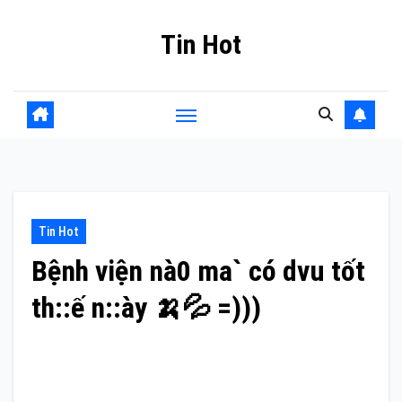
Skip
Tin Hot
to
content
Tin Hot
Bệnh viện nà0 ma` có dvu tốt
th::ế n::ày 🍌💦 =)))