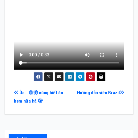
Điều
Ủa….🦋🦋 cũnq biết ăn
Hướng dẫn viên Brazil
kem nữa hả 🫣
hướng
bài
viết