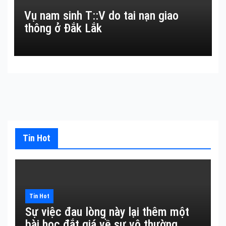
Vụ nam sinh T::V do tai nạn giao
thông ở Đắk Lắk
Tin Hot
Tin Hot
Sự việc đau lòng này lại thêm một
bài học đắt giá về sự vô thường.