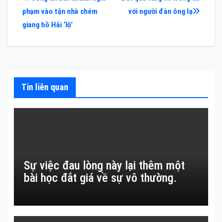
Điều
phạm vào tận nhà chém
với người đàn ông lạ
hướng
giang hồ Hải ‘lộ’
bài
viết
Tin liên quan
Sự việc đau lòng này lại thêm một
bài học đắt giá về sự vô thường.