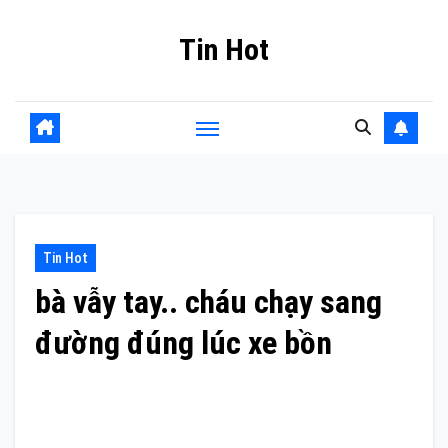
Skip
Tin Hot
to
content
Tin Hot
bà vẫy tay.. cháu chạy sang
đường đúng lúc xe bồn