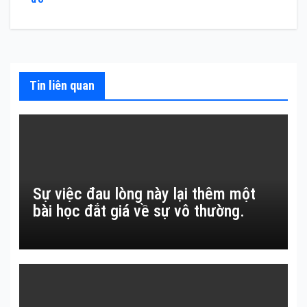
hướng
bài
viết
Tin liên quan
Sự việc đau lòng này lại thêm một
bài học đắt giá về sự vô thường.