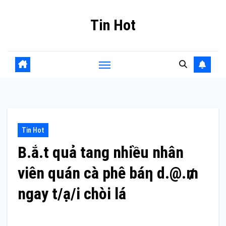
Skip
Tin Hot
to
content
Tin Hot
B.ắ.t quả tang nhiều nhân
viên quán cà phê báη d.@.₥
ngay t/ạ/i chòi lá