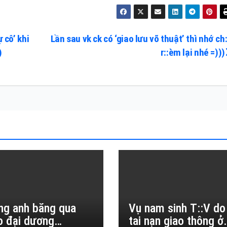
 cô’ khi
Lần sau vk ck có ‘giao lưu võ thuật’ thì nhớ ch:
)
r::èm lại nhé =)))
ng anh băng qua
Vụ nam sinh T::V do
o đại dương…
tai nạn giao thông ở