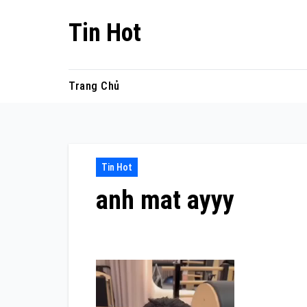
Skip
Tin Hot
to
content
Trang Chủ
Tin Hot
anh mat ayyy