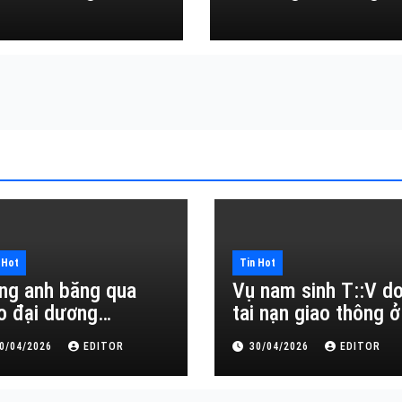
Đắk Lắk
 Hot
Tin Hot
ng anh băng qua
Vụ nam sinh T::V d
o đại dương…
tai nạn giao thông ở
Đắk Lắk
0/04/2026
EDITOR
30/04/2026
EDITOR