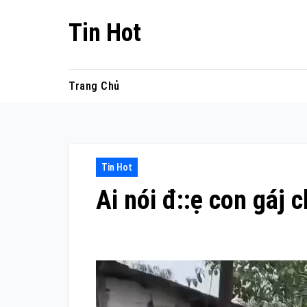
Skip
Tin Hot
to
content
Trang Chủ
Tin Hot
Ai nói đ::ẹ con gáj 