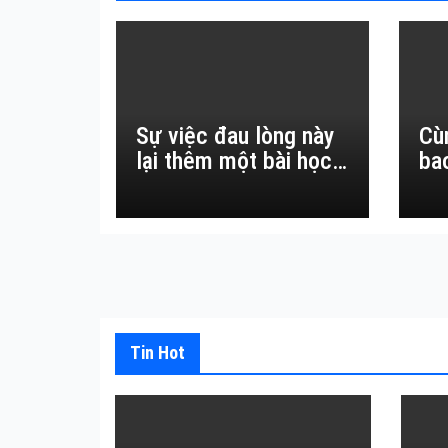
Sự việc đau lòng này
Cù
lại thêm một bài học
ba
đắt giá về sự vô
thường.
Tin Hot