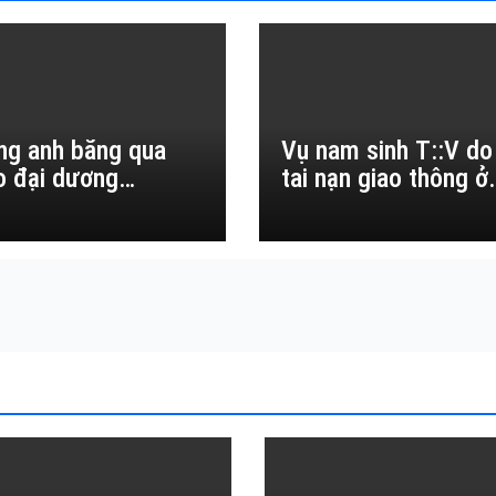
ng anh băng qua
Vụ nam sinh T::V do
o đại dương…
tai nạn giao thông ở
Đắk Lắk