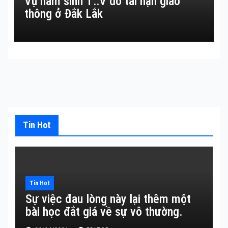
Vụ nam sinh T::V do tai nạn giao
thông ở Đắk Lắk
Tin Hot
Tin Hot
Sự việc đau lòng này lại thêm một
bài học đắt giá về sự vô thường.