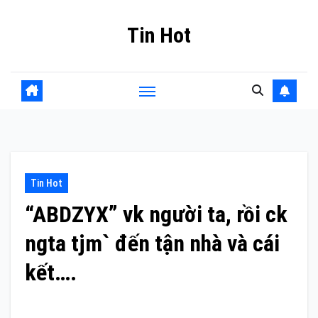
Skip
Tin Hot
to
content
Tin Hot
“ABDZYX” vk người ta, rồi ck
ngta tjm` đến tận nhà và cái
kết….