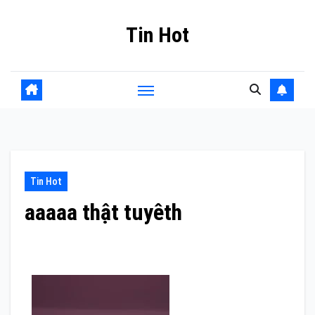
Skip
Tin Hot
to
content
Tin Hot
aaaaa thật tuyêth