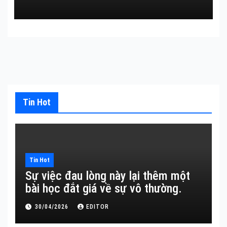
Tin Hot
Tin Hot
Sự việc đau lòng này lại thêm một
bài học đắt giá về sự vô thường.
30/04/2026
EDITOR