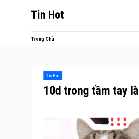
Skip
Tin Hot
to
content
Trang Chủ
Tin Hot
10d trong tầm tay l