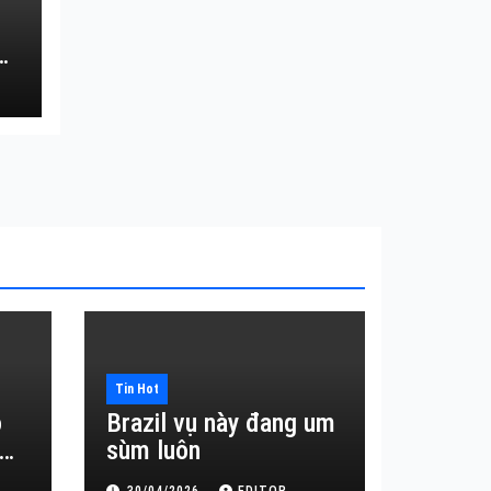
Tin Hot
o
Brazil vụ này đang um
sùm luôn