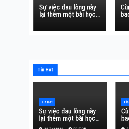
Sự việc đau lòng này
Cù
lại thêm một bài học
ba
đắt giá về sự vô
thường.
Tin Hot
Tin Hot
Tin
Sự việc đau lòng này
Cù
lại thêm một bài học
ba
đắt giá về sự vô