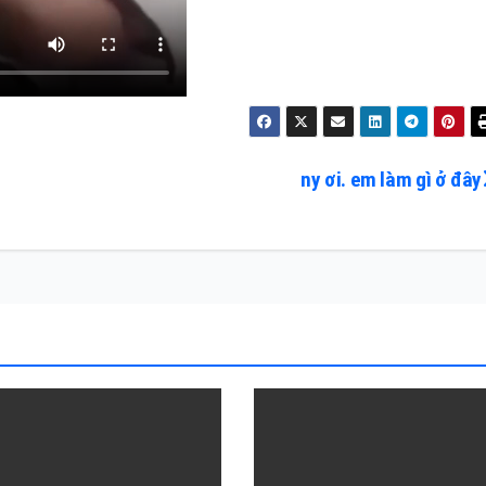
ny ơi. em làm gì ở đây