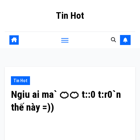
Skip
Tin Hot
to
content
Tin Hot
Ngiu ai ma` 🍊🍊 t::0 t:r0`n
thế này =))