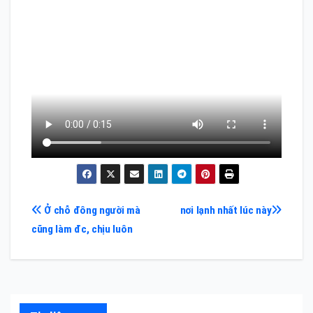
Điều
Ở chỗ đông người mà
nơi lạnh nhất lúc này
cũng làm đc, chịu luôn
hướng
bài
viết