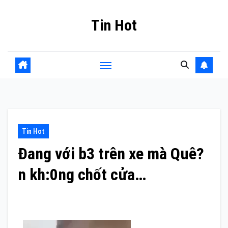
Skip
Tin Hot
to
content
Tin Hot
Đang với b3 trên xe mà Quê?
n kh:0ng chốt cửa…