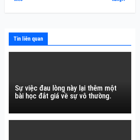
hướng
bài
viết
Tin liên quan
Sự việc đau lòng này lại thêm một
bài học đắt giá về sự vô thường.