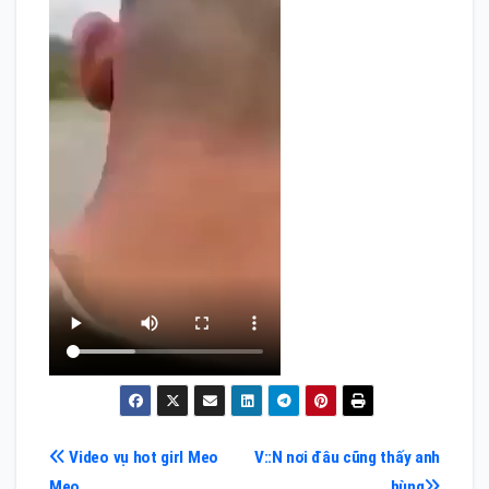
Điều
Video vụ hot girl Meo
V::N nơi đâu cũng thấy anh
Meo
hùng