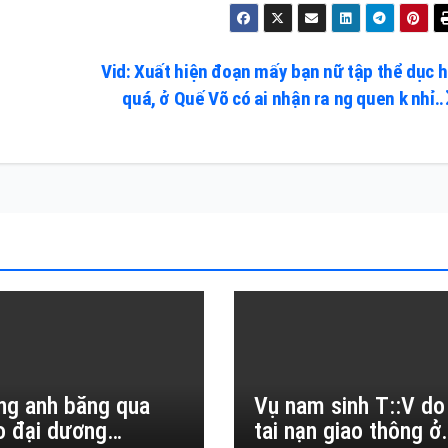
n
Vid: Xuất hiện đoạn mấy bạn nữ tập thể dục h
quá, ở Quế Võ có ai nhận ra ng quen k nhỉ..
ng anh băng qua
Vụ nam sinh T::V do
o đại dương…
tai nạn giao thông ở