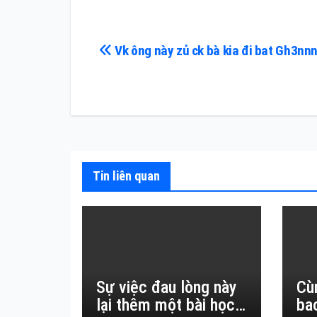
Điều
Vk ông này zủ ck bà kia đi bat Gh3nn
hướng
bài
viết
Tin liên quan
Sự việc đau lòng này
Cù
lại thêm một bài học
ba