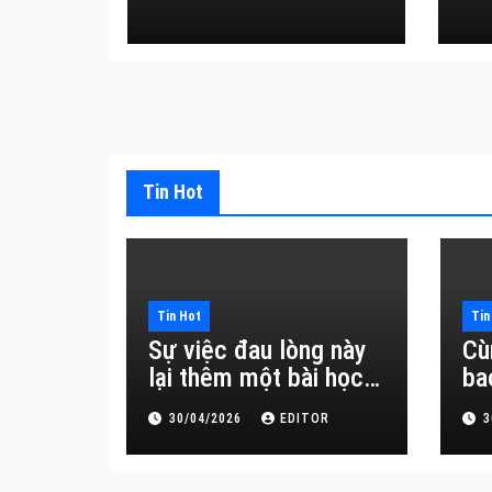
đắt giá về sự vô
thường.
Tin Hot
Tin Hot
Tin
Sự việc đau lòng này
Cù
lại thêm một bài học
ba
đắt giá về sự vô
30/04/2026
EDITOR
3
thường.