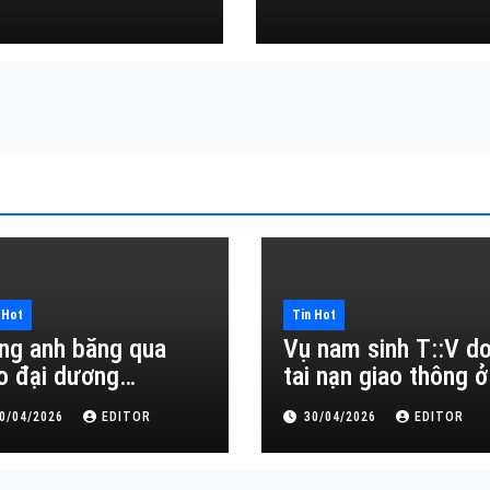
Đắk Lắk
 Hot
Tin Hot
ng anh băng qua
Vụ nam sinh T::V d
o đại dương…
tai nạn giao thông ở
Đắk Lắk
0/04/2026
EDITOR
30/04/2026
EDITOR