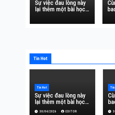
Sự việc đau lòng này
Cù
lại thêm một bài học
ba
đắt giá về sự vô
thường.
Tin Hot
Tin Hot
Tin
Sự việc đau lòng này
Cù
lại thêm một bài học
ba
đắt giá về sự vô
30/04/2026
EDITOR
3
thường.