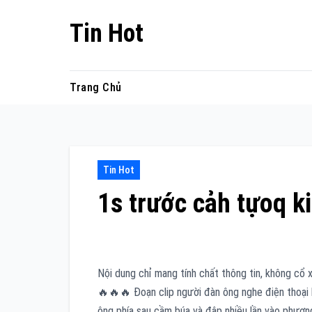
Skip
Tin Hot
to
content
Trang Chủ
Tin Hot
1s trước cảh tựoq k
Nội dung chỉ mang tính chất thông tin, không cổ 
🔥🔥🔥 Đoạn clip người đàn ông nghe điện thoại 
ông phía sau cầm búa và đập nhiều lần vào phương