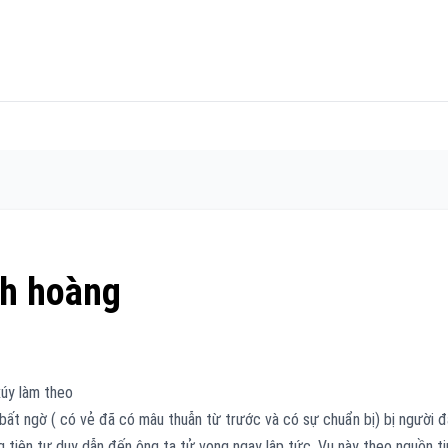
ih hoàng
xúy làm theo
bất ngờ ( có vẻ đã có mâu thuẫn từ trước và có sự chuẩn bị) bị người 
 tiện tư duy dẫn đến ông ta tử vong ngay lập tức. Vụ này theo nguồn ti