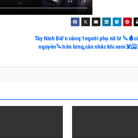
Tây Ninh Biê’n cănq:1người phụ nữ b! 🔪🩸c
nguyên🔪trên lưnq,cân nhắc khi xem☠️🥶