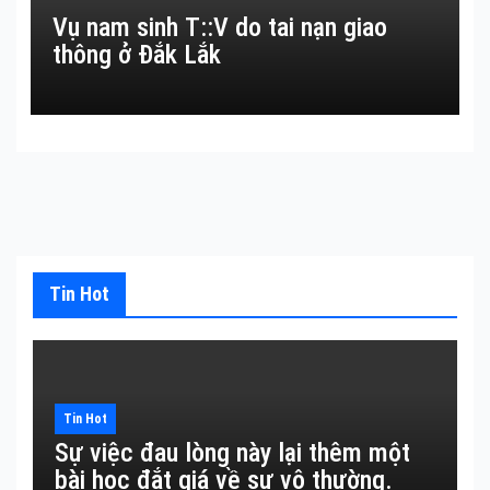
Vụ nam sinh T::V do tai nạn giao
thông ở Đắk Lắk
Tin Hot
Tin Hot
Sự việc đau lòng này lại thêm một
bài học đắt giá về sự vô thường.