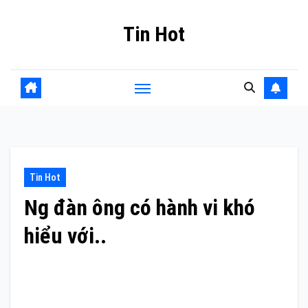
Skip
Tin Hot
to
content
Tin Hot
Ng đàn ông có hành vi khó
hiểu với..