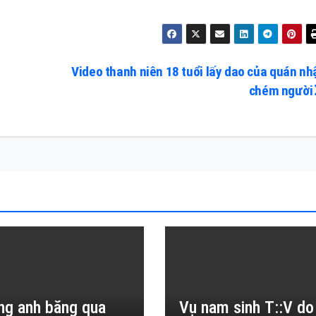
Video thanh niên 18 tuổi lấy dao của quán nh
chém người
ng anh băng qua
Vụ nam sinh T::V do