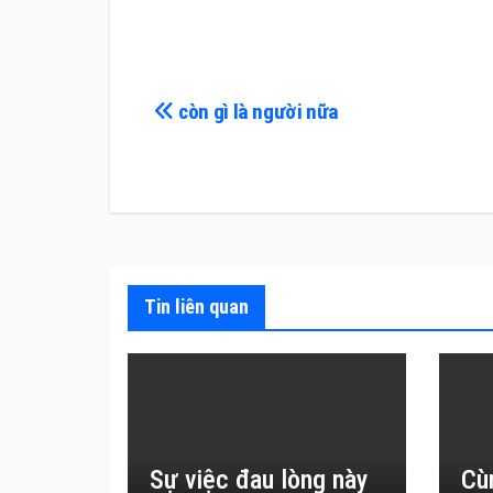
Điều
còn gì là người nữa
hướng
bài
viết
Tin liên quan
Sự việc đau lòng này
Cù