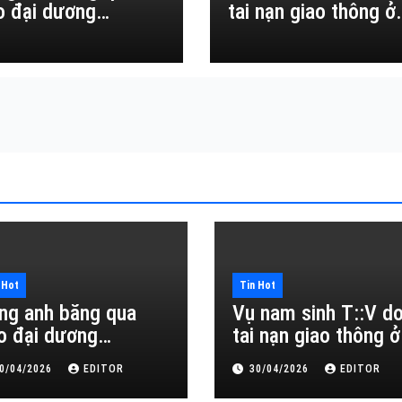
o đại dương…
tai nạn giao thông ở
Đắk Lắk
 Hot
Tin Hot
ng anh băng qua
Vụ nam sinh T::V d
o đại dương…
tai nạn giao thông ở
Đắk Lắk
0/04/2026
EDITOR
30/04/2026
EDITOR