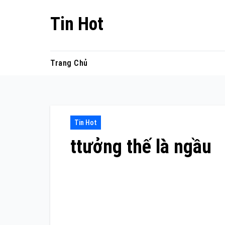
Skip
Tin Hot
to
content
Trang Chủ
Tin Hot
ttưởng thế là ngầu