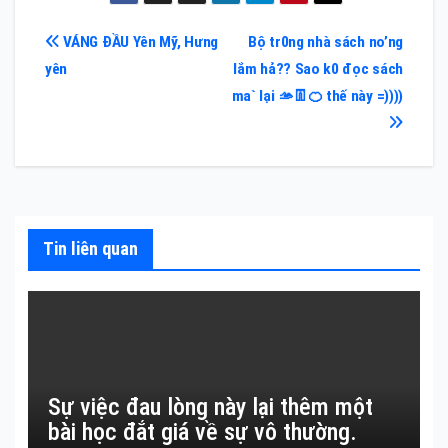
Điều
VÁNG ĐẦU Yên Mỹ, Hưng
Bộ tr0ng nhà sách no’ng
yên
lắm hả?? Sao k0 đọc sách
hướng
ma` lại 🫴👖🍊 thế này =))))
bài
viết
Tin liên quan
Sự việc đau lòng này lại thêm một
bài học đắt giá về sự vô thường.