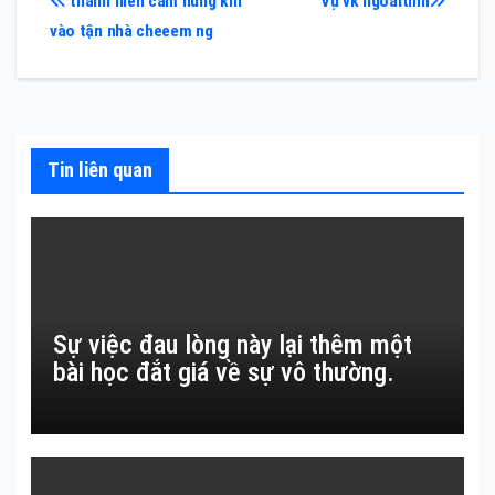
Điều
thanh niên cầm hung khí
Vụ vk ngoaitinh
vào tận nhà cheeem ng
hướng
bài
viết
Tin liên quan
Sự việc đau lòng này lại thêm một
bài học đắt giá về sự vô thường.