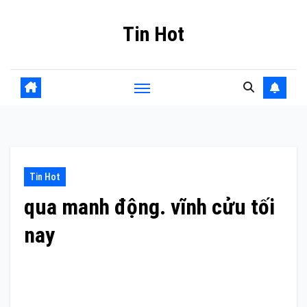
Skip
Tin Hot
to
content
Tin Hot
qua manh động. vĩnh cửu tối
nay