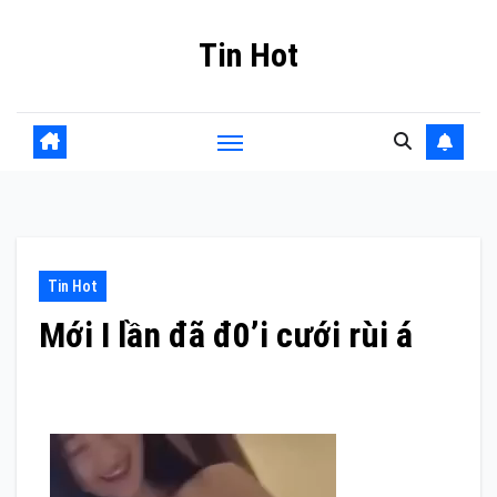
Skip
Tin Hot
to
content
Tin Hot
Mới I lần đã đ0’i cưới rùi á