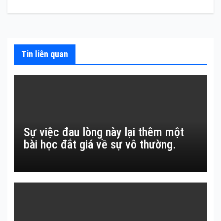
bài
viết
Tin liên quan
Sự việc đau lòng này lại thêm một
bài học đắt giá về sự vô thường.