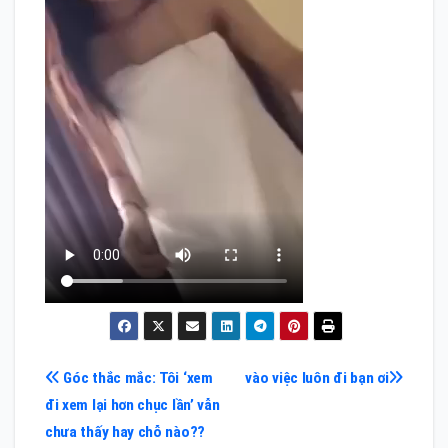
Điều
Góc thắc mắc: Tôi ‘xem
vào việc luôn đi bạn ơi
đi xem lại hơn chục lần’ vẫn
hướng
chưa thấy hay chỗ nào??