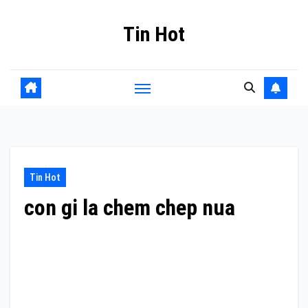
Skip
Tin Hot
to
content
Tin Hot
con gi la chem chep nua