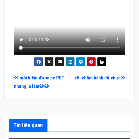
Điều
mới kiếm được pé PET
rồi chăm bệnh dữ chưa
nhưng lạ lắm😃😃
hướng
bài
viết
Tin liên quan