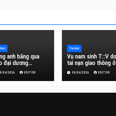
 Hot
Tin Hot
ng anh băng qua
Vụ nam sinh T::V d
o đại dương…
tai nạn giao thông ở
Đắk Lắk
0/04/2026
EDITOR
30/04/2026
EDITOR