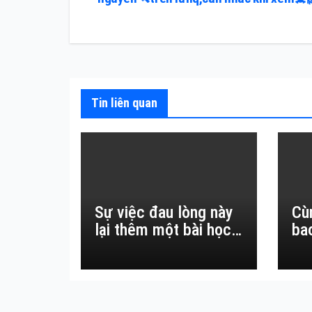
hướng
bài
viết
Tin liên quan
Sự việc đau lòng này
Cù
lại thêm một bài học
ba
đắt giá về sự vô
thường.