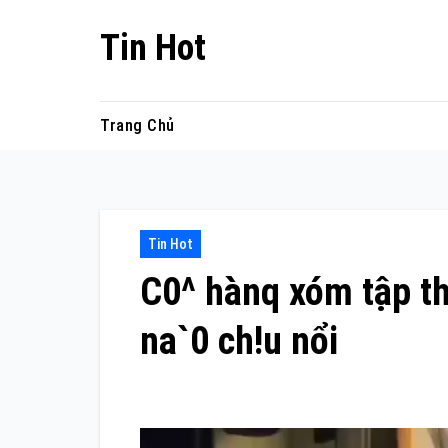
Skip
Tin Hot
to
content
Trang Chủ
Tin Hot
C0^ hànq xóm tập th
na`0 ch!u nổi