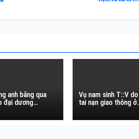
ng anh băng qua
Vụ nam sinh T::V do
o đại dương…
tai nạn giao thông ở
Đắk Lắk