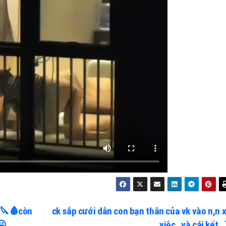
 🔪🩸còn
ck sắp cưới dẫn con bạn thân của vk vào n,n x
🥶
việc…và cái kết…