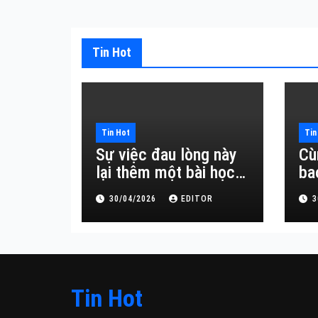
Tin Hot
Tin Hot
Tin
Sự việc đau lòng này
Cù
lại thêm một bài học
ba
đắt giá về sự vô
30/04/2026
EDITOR
3
thường.
Tin Hot