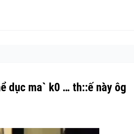
ể dục ma` k0 … th::ế này ôg