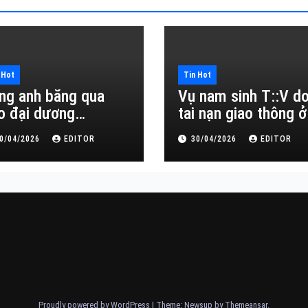
 Hot
Tin Hot
ng anh băng qua
Vụ nam sinh T::V d
o đại dương…
tai nạn giao thông ở
Đắk Lắk
0/04/2026
EDITOR
30/04/2026
EDITOR
Proudly powered by WordPress
|
Theme: Newsup by
Themeansar
.