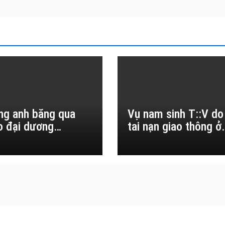
ng anh băng qua
Vụ nam sinh T::V do
o đại dương…
tai nạn giao thông ở
Đắk Lắk