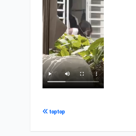
Điều
toptop
hướng