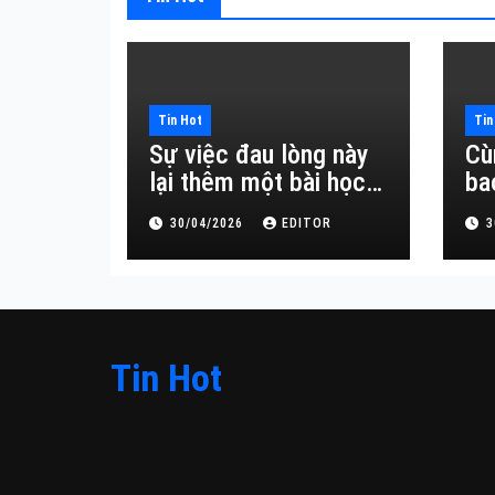
Tin Hot
Tin
Sự việc đau lòng này
Cù
lại thêm một bài học
ba
đắt giá về sự vô
30/04/2026
EDITOR
3
thường.
Tin Hot