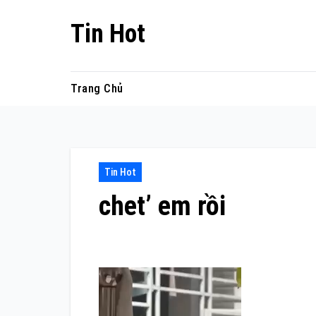
Skip
Tin Hot
to
content
Trang Chủ
Tin Hot
chet’ em rồi