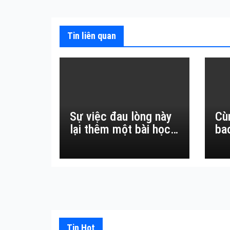
bài
viết
Tin liên quan
Sự việc đau lòng này
Cù
lại thêm một bài học
ba
đắt giá về sự vô
thường.
Tin Hot