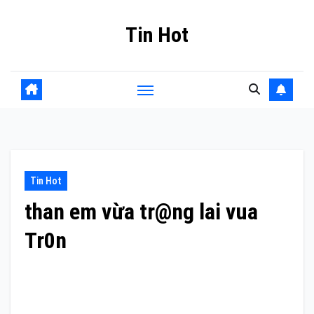
Skip
Tin Hot
to
content
Tin Hot
than em vừa tr@ng lai vua
Tr0n