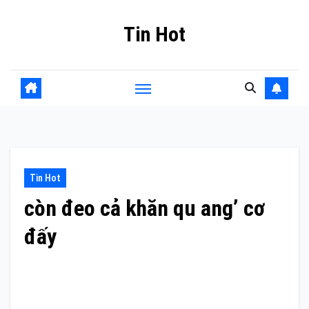
Skip
Tin Hot
to
content
Tin Hot
còn đeo cả khăn qu ang’ cơ
đấy