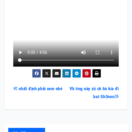
Điều
nhất định phải xem nhé
Vk ông này zủ ck bà kia đi
bat Gh3nnn
hướng
bài
viết