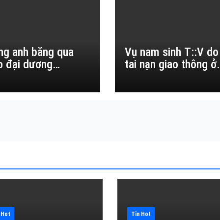
ng anh băng qua
Vụ nam sinh T::V do
o đại dương…
tai nạn giao thông ở
Đắk Lắk
 Hot
Tin Hot