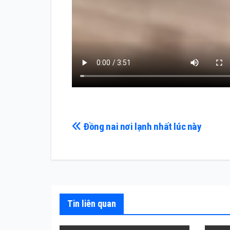
Điều
Đồng nai nơi lạnh nhất lúc này
hướng
bài
viết
Tin liên quan