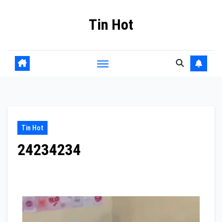
Skip
Tin Hot
to
content
Tin Hot
24234234