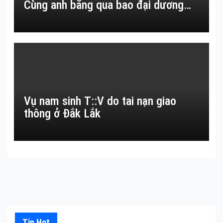
Cùng anh băng qua bao đại dương…
Vụ nam sinh T::V do tai nạn giao
thông ở Đắk Lắk
Tin Hot