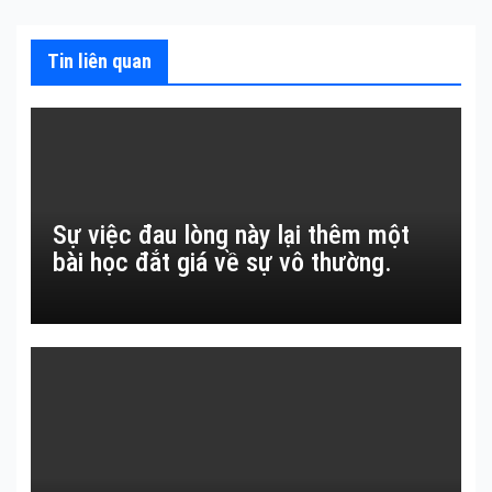
bài
viết
Tin liên quan
Sự việc đau lòng này lại thêm một
bài học đắt giá về sự vô thường.