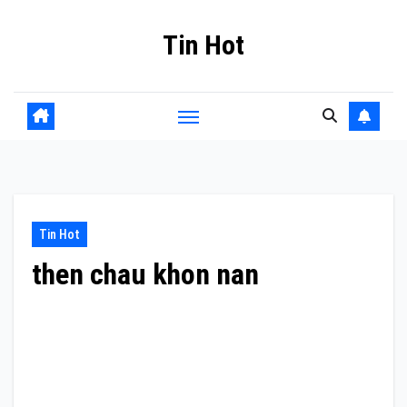
Skip
Tin Hot
to
content
Tin Hot
then chau khon nan