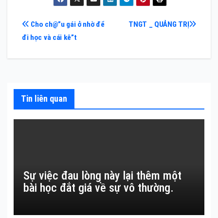
Điều
Cho ch@”u gái ở nhờ để
TNGT _ QUẢNG TRỊ
đi học và cái kê”t
hướng
bài
viết
Tin liên quan
Sự việc đau lòng này lại thêm một
bài học đắt giá về sự vô thường.