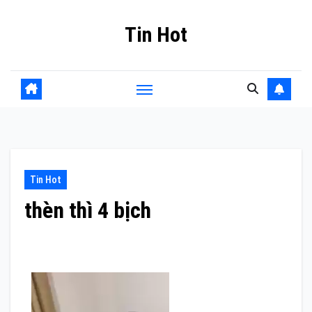
Skip
Tin Hot
to
content
Tin Hot
thèn thì 4 bịch