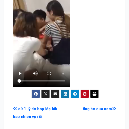
Điều
cứ 1 lý do hop lớp bik
0ng bo cua nam
bao nhieu vụ rồi
hướng