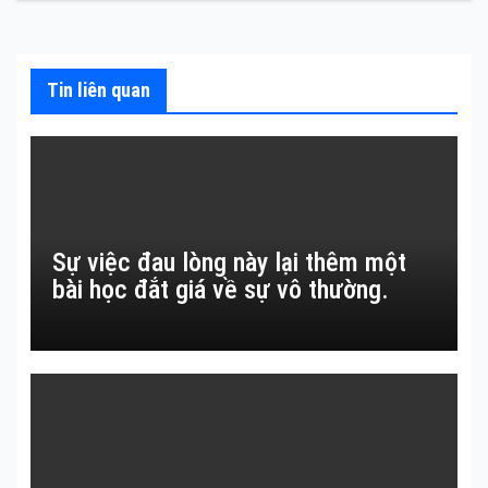
bài
viết
Tin liên quan
Sự việc đau lòng này lại thêm một
bài học đắt giá về sự vô thường.