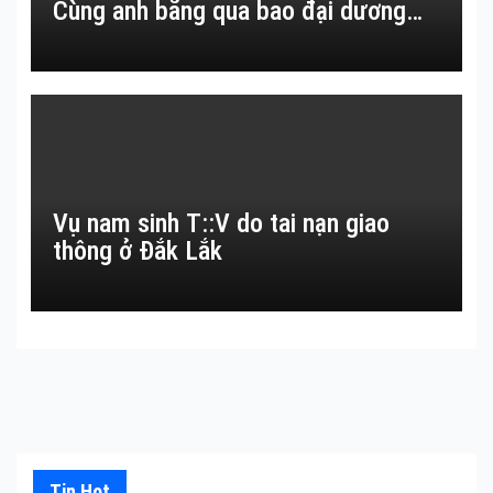
Cùng anh băng qua bao đại dương…
Vụ nam sinh T::V do tai nạn giao
thông ở Đắk Lắk
Tin Hot