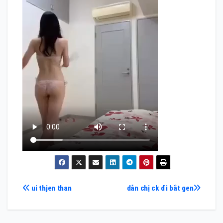
Điều
ui thjen than
dẫn chị ck đi bắt gen
hướng