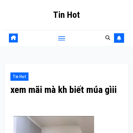
Skip
Tin Hot
to
content
Tin Hot
xem mãi mà kh biết múa gìii