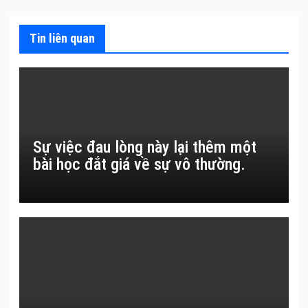
bài
viết
Tin liên quan
Sự việc đau lòng này lại thêm một
bài học đắt giá về sự vô thường.