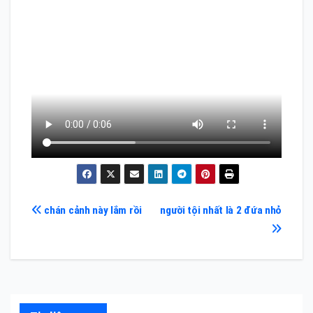
Điều
chán cảnh này lắm rồi
người tội nhất là 2 đứa nhỏ
hướng
bài
viết