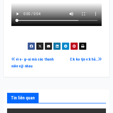
Điều
vì s- g–ai mà các thanh
C:k ko tjn v:k hả…
niên v@ nhau
hướng
bài
viết
Tin liên quan