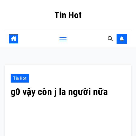
Skip
Tin Hot
to
content
Tin Hot
g0 vậy còn j la người nữa