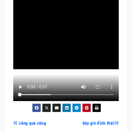
Điều
căng quá căng
bây giờ đỉnh thật