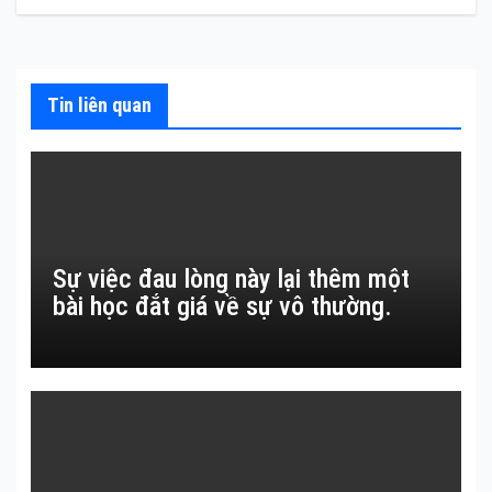
hướng
bài
viết
Tin liên quan
Sự việc đau lòng này lại thêm một
bài học đắt giá về sự vô thường.