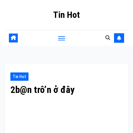
Skip
Tin Hot
to
content
Tin Hot
2b@n trô’n ở đây