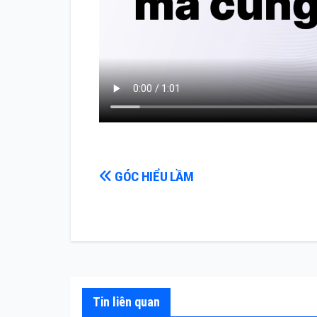
Điều
GÓC HIỂU LẦM
hướng
bài
viết
Tin liên quan