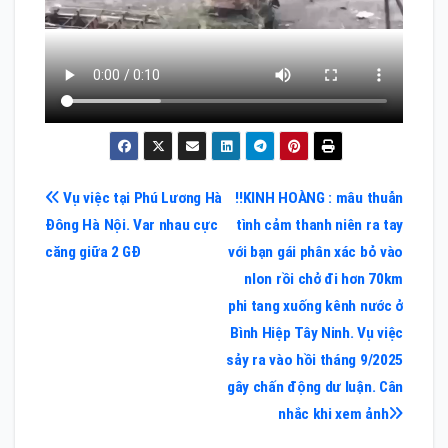
Điều
Vụ việc tại Phú Lương Hà
‼️KINH HOÀNG : mâu thuẫn
Đông Hà Nội. Var nhau cực
tình cảm thanh niên ra tay
hướng
căng giữa 2 GĐ
với bạn gái phân xác bỏ vào
bài
nlon rồi chở đi hơn 70km
phi tang xuống kênh nước ở
viết
Bình Hiệp Tây Ninh. Vụ việc
sảy ra vào hồi tháng 9/2025
gây chấn động dư luận. Cân
nhắc khi xem ảnh