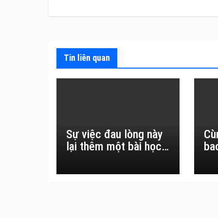
hướng
bài
viết
Tin liên quan
Sự việc đau lòng này
Cù
lại thêm một bài học
ba
đắt giá về sự vô
thường.