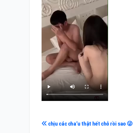
Điều
chịu các cha’u thật hết chỗ rồi sao 😜