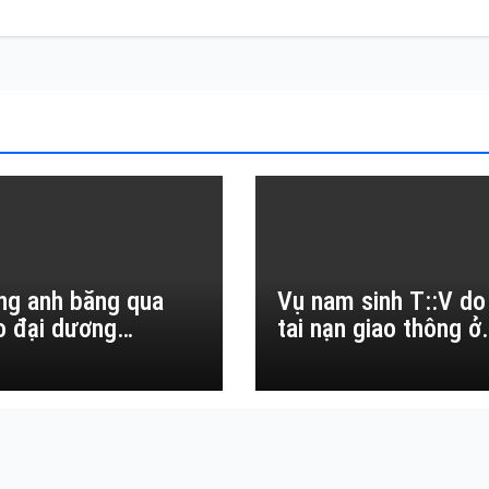
ng anh băng qua
Vụ nam sinh T::V do
o đại dương…
tai nạn giao thông ở
Đắk Lắk