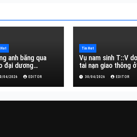
 Hot
Tin Hot
ng anh băng qua
Vụ nam sinh T::V d
o đại dương…
tai nạn giao thông ở
Đắk Lắk
0/04/2026
EDITOR
30/04/2026
EDITOR