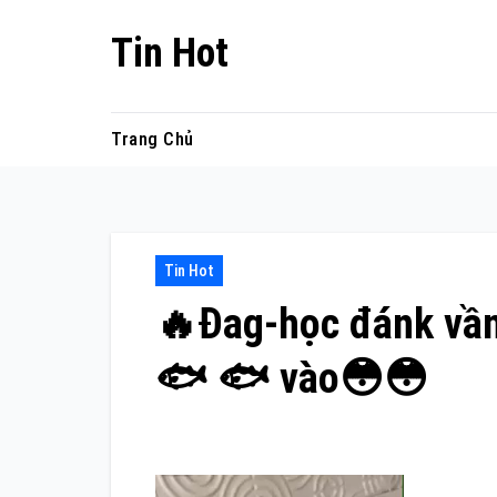
Skip
Tin Hot
to
content
Trang Chủ
Tin Hot
🔥Đag-học đánk vần 
🐟 🐟 vào😳😳