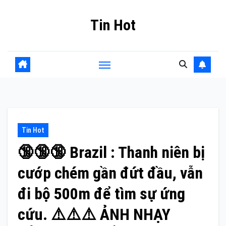
Skip
Tin Hot
to
content
Tin Hot
🔞🔞🔞 Brazil : Thanh niên bị
cướp chém gần đứt đầu, vẫn
đi bộ 500m để tìm sự ứng
cứu. ⚠️⚠️⚠️ ẢNH NHẠY