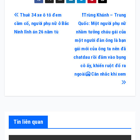
Điều
Thuê 34 xe ô tô đem
❗Trùng Khánh – Trung
cầm cố, người phụ nữ ở Bắc
Quốc: Một người phụ nữ
hướng
Ninh lĩnh án 26 năm tù
nhầm tưởng cháu gái của
bài
một người đàn ông là bạn
gái mới của ông ta nên đã
viết
chatdau rồi đâm vào bụng
cô ấy, khiến ruột đổ ra
ngoài🥶 Cân nhắc khi xem
Tin liên quan