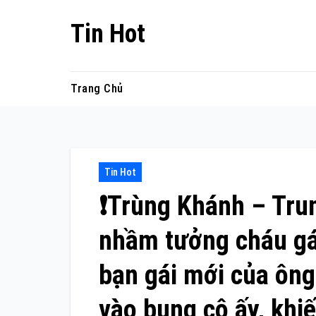
Skip
Tin Hot
to
content
Trang Chủ
Tin Hot
❗Trùng Khánh – Tru
nhầm tưởng cháu gá
bạn gái mới của ông
vào bụng cô ấy, khi