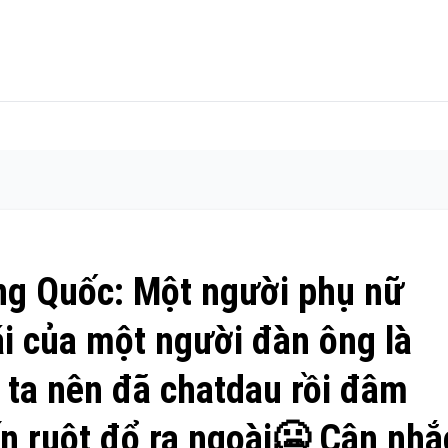
ng Quốc: Một người phụ nữ
i của một người đàn ông là
 ta nên đã chatdau rồi đâm
ến ruột đổ ra ngoài🥶 Cân nhắ