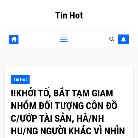
Skip
Tin Hot
to
content
Tin Hot
‼️KHỞI TỐ, BẮT TẠM GIAM
NHÓM ĐỐI TƯỢNG CÔN ĐỒ
C/ƯỚP TÀI SẢN, HÀ/NH
HU/NG NGƯỜI KHÁC VÌ NHÌN