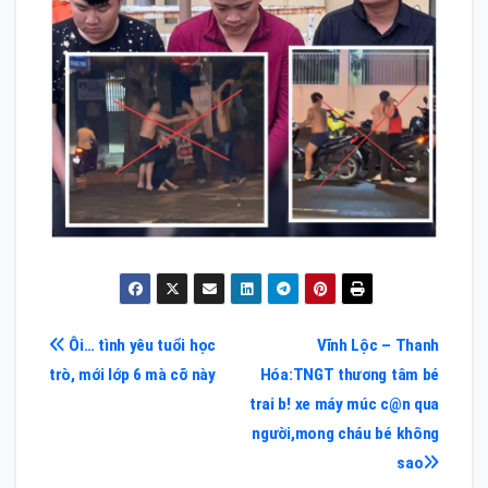
Điều
Ôi… tình yêu tuổi học
Vĩnh Lộc – Thanh
trò, mới lớp 6 mà cỡ này
Hóa:TNGT thương tâm bé
hướng
trai b! xe máy múc c@n qua
bài
người,mong cháu bé không
sao
viết