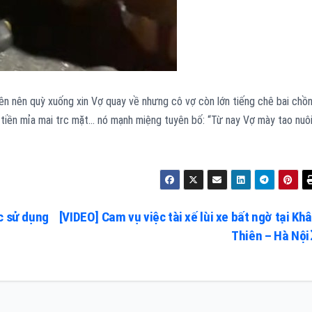
bên nên quỳ xuống xin Vợ quay về nhưng cô vợ còn lớn tiếng chê bai chồ
m tiền mỉa mai trc mặt… nó mạnh miệng tuyên bố: “Từ nay Vợ mày tao nuô
c sử dụng
[VIDEO] Cam vụ việc tài xế lùi xe bất ngờ tại Kh
Thiên – Hà Nội