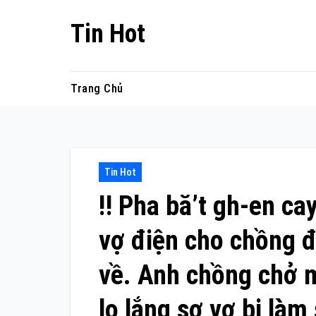
Skip
Tin Hot
to
content
Trang Chủ
Tin Hot
‼️ Pha bă’t gh-en c
vợ điện cho chồng 
về. Anh chồng chở m
lo lắng sợ vợ bị làm