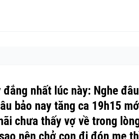
ay đắng nhất lúc này: Nghe đâu
đâu bảo nay tăng ca 19h15 mớ
ãi chưa thấy vợ về trong lòn
 sao nên chở con đi đón mẹ th