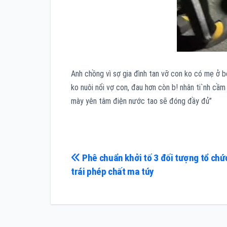
Anh chồng vì sợ gia đình tan vỡ con ko có mẹ ở 
ko nuôi nổi vợ con, đau hơn còn b! nhân ti`nh cầ
mày yên tâm điện nước tao sẽ đóng đầy đủ”
Điều
Phê chuẩn khởi tố 3 đối tượng tổ chứ
trái phép chất ma túy
hướng
bài
viết