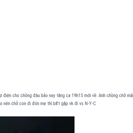
vợ điện cho chồng đâu bảo nay tăng ca 19h15 mới về. Anh chồng chở mã
ao nên chở con đi đón mẹ thì bă’t gặp vk đi vs N-Y-C